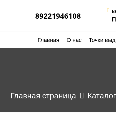
В
89221946108
П
Главная
О нас
Точки выд
Главная страница
Катало