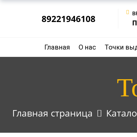
В
89221946108
П
Главная
О нас
Точки вы
Т
Главная страница
Катало