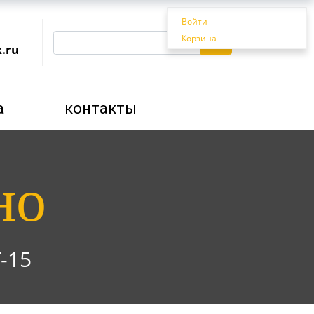
Войти
Корзина
.ru
а
контакты
Корзина
но
-15